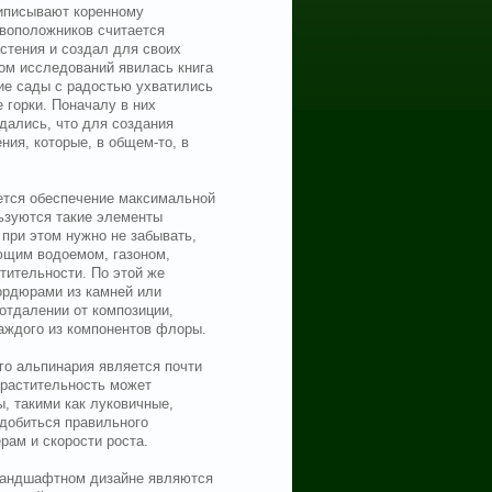
иписывают коренному
воположников считается
стения и создал для своих
ом исследований явилась книга
кие сады с радостью ухватились
 горки. Поначалу в них
дались, что для создания
ния, которые, в общем-то, в
ется обеспечение максимальной
льзуются такие элементы
 при этом нужно не забывать,
ющим водоемом, газоном,
тительности. По этой же
ордюрами из камней или
отдалении от композиции,
аждого из компонентов флоры.
о альпинария является почти
 растительность может
, такими как луковичные,
 добиться правильного
ам и скорости роста.
андшафтном дизайне являются