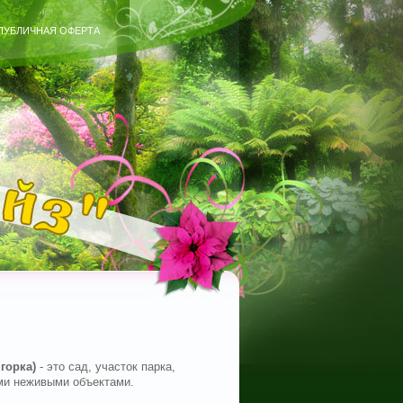
ПУБЛИЧНАЯ ОФЕРТА
 горка)
- это сад, участок парка,
ими неживыми объектами.