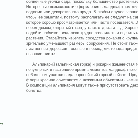
солнечные уголки сада, поскольку большинство растений
Интересные возможности оформления в ландшафтном диза
водоема или декоративного пруда. В любом случае главна
чтобы ее заметили, поэтому располагать ее следует на са
которое хорошо просматривается или часто посещается. 
перед домом, открытый газон, уголок отдыха и т. д. Хорош
подойти поближе - издалека трудно разглядеть и оценить
растения. Старайтесь избегать соседства рокария с крупн
зрительно уменьшают размеры сооружения. Не стоит также
лиственных деревьев - осенью в период листопада придет
опавшие листья.
Альпинарий (альпийская горка) и рокарий (каменистая го
популярных в настоящее время элементов ландшафтного 
небольшом участке сада европейский горный пейзаж. Пред
флоры красиво сочетаются с неживыми объектами - камням
В композиции альпинария могут также присутствовать де
болотца.
ку