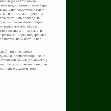
-альпийцев светолюбивы.
йне представляет также берег
я цель при сооружении горки -
мом почетном месте участка,
Это может быть палисадник
о, если к горке можно будет
 миниатюрные альпийские
ыми растениями, так как они
 разбивать горку под кронами
ся постоянно убирать с нее
рка) - одни из самых
дизайна, воспроизводящие на
ставители горной (альпийской)
и, скалами, гравием и песком.
коративные водоемы или