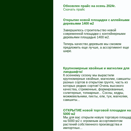
Обновлен прайс на осень 2024г.
Скачать прайс
Открытие новой площадки с аллейными
деревьями 1400 м2
Завершилось строительство новой
современной площадки с контейнерными
деревьями площадью 1400 м2.
Теперь качество деревьев мы сможем
предложить еще лучше, а ассортимент еще
шире.
Крупномерные хвойные и магнолии для
ландшафта!
К осеннему сезону мы вырастили
крупномерные хвойные, магнолии, самшиты
разных сортов в открытом грунте, часть из
которых редких сортов! Очень высокого
качества, стриженные, формированные,
солитерные, топиарные... Сосны, кедры,
можжевельники, пихты, ели, туи, магнолии,
самшиты...
ОТКРЫТИЕ новой торговой площадки на
5000 м2
Мы для вас открыли новую торговую площад
на 5000 м2 с огромным ассортиментом
растений собственного производства и
импортных...