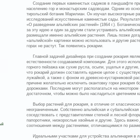
Создание первых каменистых садиков в ландшафте пр
населению гор и монастырским садоводам. Одним из осно
тирольский ботаник Марилиан. Он изучал высокогорные ра
исследований искусственные каменистые сады. Результат
«О разведении альпийских растений» (1864 г.). Ботаничес
за эту идею и один за другим стали устраивать альпийские
размещали именно альпийские растения. Лишь позже дога
«альпийской» картинки можно использовать и другие расте
горах не растут. Так появились рокарии.
Главной задачей дизайнера при создании рокария явля
естественности создаваемой композиции. Для этого испо
горного пейзажа как сухие русла, осыпи, ущелья и другие,
что рокарий должен составлять единое целое с существу
лужайкой, а также с фоном из древесно-кустарниковой рас
причине желательно исключить окантовку горки рокария б
дорожками. Последние могут располагаться на некотором 
достаточном, чтобы можно было насладиться цветением к
Выбор растений для рокария, в отличие от классическог
неограниченным. Собственно альпийская и субальпийская
соседствовать с представителями степной и лесной флоры
папоротники, низкорослые хвойные и другие. Здесь важно
ый
соотношения между растениями, отличающимися по размер
Идеальными участками для устройства альпинария в л