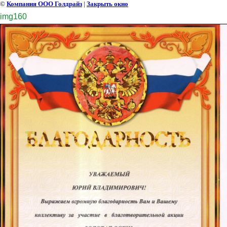
©
Компания ООО Голдрайз
|
Закрыть окно
img160